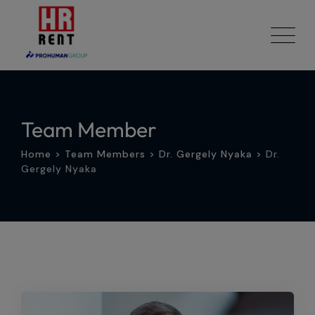
Skip
to
content
Team Member
Home
>
Team Members
>
Dr. Gergely Nyaka
>
Dr.
Gergely Nyaka