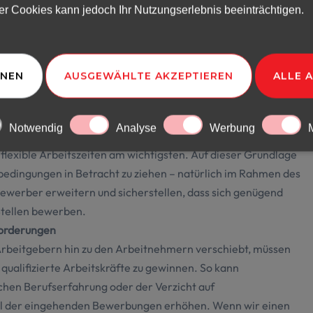
r Cookies kann jedoch Ihr Nutzungserlebnis beeinträchtigen.
ativen Auswirkungen des Fachkräftemangels abmildern und ihn
HNEN
AUSGEWÄHLTE AKZEPTIEREN
ALLE 
Notwendig
Analyse
Werbung
 bekämpfen, ist die Modernisierung der Arbeitsmodelle. Für
d flexible Arbeitszeiten am wichtigsten. Auf dieser Grundlage
tsbedingungen in Betracht zu ziehen – natürlich im Rahmen des
ewerber erweitern und sicherstellen, dass sich genügend
 Stellen bewerben.
forderungen
Arbeitgebern hin zu den Arbeitnehmern verschiebt, müssen
alifizierte Arbeitskräfte zu gewinnen. So kann
ichen Berufserfahrung oder der Verzicht auf
ahl der eingehenden Bewerbungen erhöhen. Wenn wir einen