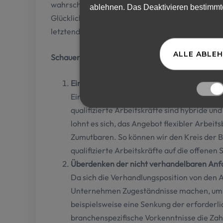
wahrscheinlich der Hauptgrund.
ablehnen. Das Deaktivieren bestimmte
Glücklicherweise gibt es Lösungen, die die neg
letztendlich sogar beseitigen können.
ALLE ABLE
Schauen wir uns an, welche das sind:
Einführung flexiblerer Arbeitszeitmodelle
Eine Möglichkeit, den Fachkräftemangel zu
qualifizierte Arbeitskräfte sind hybride un
lohnt es sich, das Angebot flexibler Arbei
Zumutbaren. So können wir den Kreis der B
qualifizierte Arbeitskräfte auf die offenen
Überdenken der nicht verhandelbaren An
Da sich die Verhandlungsposition von den 
Unternehmen Zugeständnisse machen, um qu
beispielsweise eine Senkung der erforderl
branchenspezifische Vorkenntnisse die Z