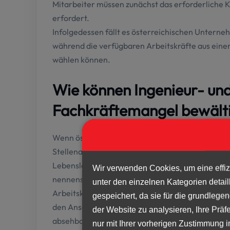
Mitarbeiter müssen zunächst das erforderliche K
erfordert.
Infolgedessen fällt es österreichischen Unterneh
während die verfügbaren Arbeitskräfte aus eine
wählen können.
Wie können Ingenieur- un
Fachkräftemangel bewält
Wenn österreichische Unternehmen qualifizierte 
Stellenanzeige für eine offene Stelle im Ingenie
Lebensläufe eingehen und geeignete Bewerber s
Wir verwenden Cookies, um eine effiz
nennenswerte Fortschritte erzielt werden und oh
unter den einzelnen Kategorien detai
Arbeitskräfte eingehen. Da nur eine begrenzte An
gespeichert, da sie für die grundlege
den Anschein haben, als würden Sie diese offene
der Website zu analysieren, Ihre Prä
absehbarer Zeit. Auch wenn es dafür mehrere Gr
nur mit Ihrer vorherigen Zustimmung 