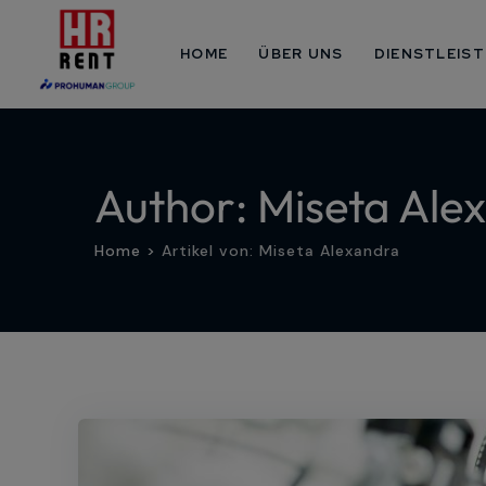
Skip
to
HOME
ÜBER UNS
DIENSTLEIS
content
Author: Miseta Ale
Home
>
Artikel von: Miseta Alexandra