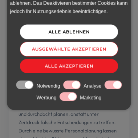
ablehnen. Das Deaktivieren bestimmter Cookies kann
vor den Spitzenzeiten mit der Planung und
jedoch Ihr Nutzungserlebnis beeinträchtigen.
wenden Sie sich an einen erfahrenen
Personalvermittler, falls Sie über keine
internen Ressourcen für die
ALLE ABLEHNEN
Personalbeschaffung verfügen.
AUSGEWÄHLTE AKZEPTIEREN
ALLE AKZEPTIEREN
Fazit
Notwendig
Analyse
Der Unterschied zwischen dem Bewältigen
und dem bloßen Überstehen von
Werbung
Marketing
Spitzenzeiten besteht darin, dass wir bewusst
und durchdacht planen, anstatt unter
Zeitdruck falsche Entscheidungen zu treffen.
Durch eine bewusste Personalplanung lassen