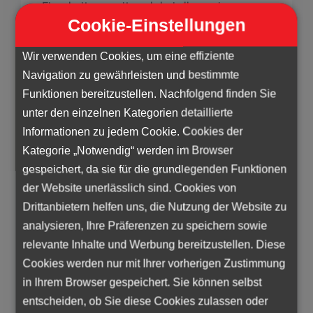
Einarbeitungszeiten als bei allgemeinen
Cookie-Einstellungen
Tätigkeiten.
Wir verwenden Cookies, um eine effiziente
Navigation zu gewährleisten und bestimmte
Funktionen bereitzustellen. Nachfolgend finden Sie
Die Zahl der Personen, die über solche
unter den einzelnen Kategorien detaillierte
Qualifikationen verfügen und aktiv nach einer
Informationen zu jedem Cookie. Cookies der
Stelle suchen, ist in Österreich oft sehr
Kategorie „Notwendig“ werden im Browser
gering. In solchen Fällen kann es sich lohnen,
gespeichert, da sie für die grundlegenden Funktionen
die Möglichkeiten eines
der Website unerlässlich sind. Cookies von
Personaldienstleisters zu prüfen,
Drittanbietern helfen uns, die Nutzung der Website zu
beispielsweise die Vermittlung von
analysieren, Ihre Präferenzen zu speichern sowie
ausländischen Arbeitskräften oder die Suche
relevante Inhalte und Werbung bereitzustellen. Diese
nach Fachkräften aus Ländern außerhalb der
Cookies werden nur mit Ihrer vorherigen Zustimmung
EU.
in Ihrem Browser gespeichert. Sie können selbst
entscheiden, ob Sie diese Cookies zulassen oder
Beginnen Sie mindestens 10 bis 12 Wochen