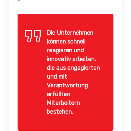
Die Unternehmen
können schnell
reagieren und
innovativ arbeiten,
die aus engagierten
und mit
Verantwortung
erfüllten
Mitarbeitern
bestehen.