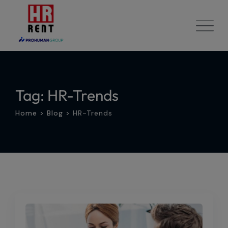
Skip
to
content
Tag: HR-Trends
Home
>
Blog
>
HR-Trends