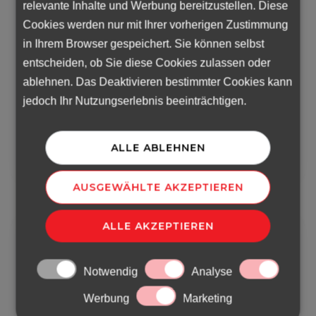
relevante Inhalte und Werbung bereitzustellen. Diese
Cookies werden nur mit Ihrer vorherigen Zustimmung
in Ihrem Browser gespeichert. Sie können selbst
Feb. 27, 2023
entscheiden, ob Sie diese Cookies zulassen oder
Management-Reaktionen auf die
ablehnen. Das Deaktivieren bestimmter Cookies kann
Krise: lieber Preiserhöhungen als
jedoch Ihr Nutzungserlebnis beeinträchtigen.
Personal- und Gehaltskürzungen
ALLE ABLEHNEN
AUSGEWÄHLTE AKZEPTIEREN
ALLE AKZEPTIEREN
Notwendig
Analyse
Werbung
Marketing