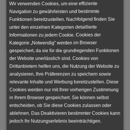
Wir verwenden Cookies, um eine effiziente
vollständig in die Arbeitsabläufe des
Navigation zu gewährleisten und bestimmte
Kundenunternehmens eingebunden und
Funktionen bereitzustellen. Nachfolgend finden Sie
folgt den dortigen Weisungen.
unter den einzelnen Kategorien detaillierte
Vielseitige Einsatzbereiche:
Da Einsätze
Informationen zu jedem Cookie. Cookies der
bei unterschiedlichen Kunden
Kategorie „Notwendig“ werden im Browser
stattfinden können, sammeln
gespeichert, da sie für die grundlegenden Funktionen
Zeitarbeitnehmer praktische
der Website unerlässlich sind. Cookies von
Erfahrungen in verschiedenen
Drittanbietern helfen uns, die Nutzung der Website zu
Branchen, Arbeitsumgebungen und
analysieren, Ihre Präferenzen zu speichern sowie
Tätigkeitsfeldern.
relevante Inhalte und Werbung bereitzustellen. Diese
Cookies werden nur mit Ihrer vorherigen Zustimmung
In welchen Branchen ist
in Ihrem Browser gespeichert. Sie können selbst
Zeitarbeit typisch?
entscheiden, ob Sie diese Cookies zulassen oder
ablehnen. Das Deaktivieren bestimmter Cookies kann
Sehen wir uns einmal an, welche Branchen in
jedoch Ihr Nutzungserlebnis beeinträchtigen.
Österreich im Bereich der Zeitarbeit am