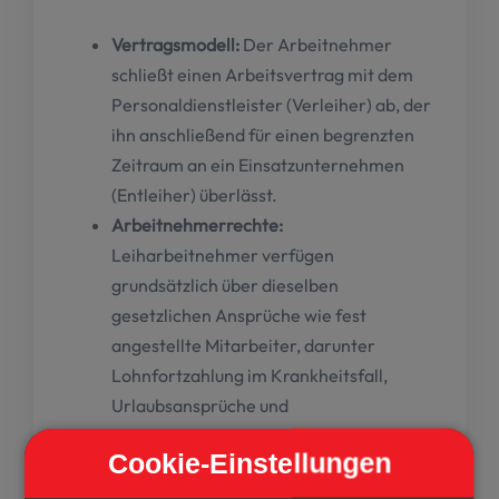
Vertragsmodell:
Der Arbeitnehmer
schließt einen Arbeitsvertrag mit dem
Personaldienstleister (Verleiher) ab, der
ihn anschließend für einen begrenzten
Zeitraum an ein Einsatzunternehmen
(Entleiher) überlässt.
Arbeitnehmerrechte:
Leiharbeitnehmer verfügen
grundsätzlich über dieselben
gesetzlichen Ansprüche wie fest
angestellte Mitarbeiter, darunter
Lohnfortzahlung im Krankheitsfall,
Urlaubsansprüche und
Kündigungsschutz.
Cookie-Einstellungen
Integration im Kundenbetrieb:
Während
des Einsatzes ist der Zeitarbeitnehmer