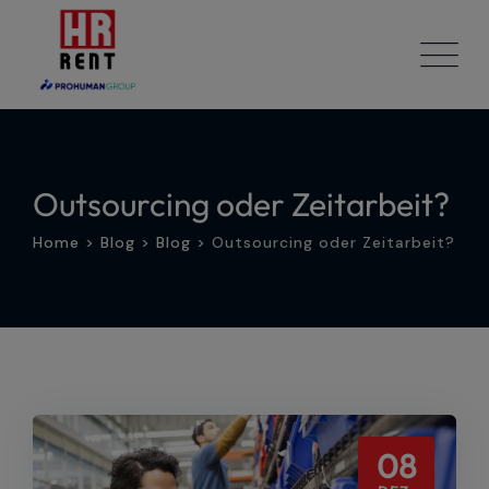
Skip
to
content
Outsourcing oder Zeitarbeit?
Home
>
Blog
>
Blog
>
Outsourcing oder Zeitarbeit?
08