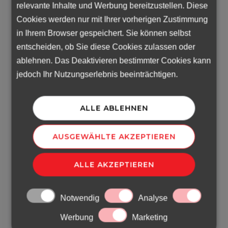
relevante Inhalte und Werbung bereitzustellen. Diese
Bei der
Arbeitsvermittlung
wird der
Cookies werden nur mit Ihrer vorherigen Zustimmung
Mitarbeiter direkt vom österreichischen
in Ihrem Browser gespeichert. Sie können selbst
Unternehmen eingestellt und erhält dort
entscheiden, ob Sie diese Cookies zulassen oder
seinen Arbeitsvertrag. Bei der
ablehnen. Das Deaktivieren bestimmter Cookies kann
Arbeitnehmerüberlassung (ANÜ)
bleibt
jedoch Ihr Nutzungserlebnis beeinträchtigen.
hingegen der
Personaldienstleister der
rechtliche Arbeitgeber
, während der
Mitarbeiter nur zeitlich befristet im
ALLE ABLEHNEN
Kundenunternehmen eingesetzt wird.
AUSGEWÄHLTE AKZEPTIEREN
2. Wann lohnt sich
Arbeitnehmerüberlassung
ALLE AKZEPTIEREN
für ein österreichische
Unternehmen besonders?
Notwendig
Analyse
Werbung
Marketing
Arbeitnehmerüberlassung lohnt sich vor