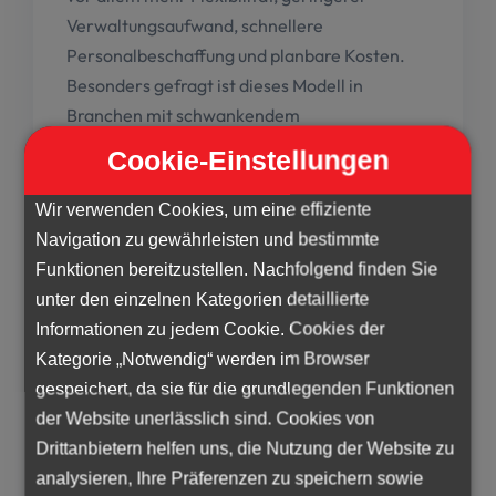
Verwaltungsaufwand, schnellere
Personalbeschaffung und planbare Kosten.
Besonders gefragt ist dieses Modell in
Branchen mit schwankendem
Personalbedarf, zum Beispiel in Industrie,
Cookie-Einstellungen
Logistik, IT, Gesundheitswesen, Handel,
Verwaltung, Call-Centern und im Bauwesen.
Wir verwenden Cookies, um eine effiziente
Navigation zu gewährleisten und bestimmte
FAQ
Funktionen bereitzustellen. Nachfolgend finden Sie
unter den einzelnen Kategorien detaillierte
1. Was ist der Unterschied
Informationen zu jedem Cookie. Cookies der
Kategorie „Notwendig“ werden im Browser
zwischen Arbeitsvermittlung
gespeichert, da sie für die grundlegenden Funktionen
und
der Website unerlässlich sind. Cookies von
Arbeitnehmerüberlassung?
Drittanbietern helfen uns, die Nutzung der Website zu
analysieren, Ihre Präferenzen zu speichern sowie