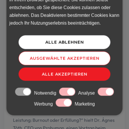
weshalb wir es für wichtig hielten, an der
entscheiden, ob Sie diese Cookies zulassen oder
Neujahrsveranstaltung teilzunehmen, bei der wir
ablehnen. Das Deaktivieren bestimmter Cookies kann
auch unsere Partner treffen konnten.
jedoch Ihr Nutzungserlebnis beeinträchtigen.
10. April 2025
– Wir hatten die Gelegenheit
darzustellen, warum wir die Zusammenarbeit mit
der DUIHK für wichtig halten. Am
ALLE ABLEHNEN
Konsultationstag nahmen wir nicht nur an
zahlreichen Einzelberatungen teil, sondern auf
AUSGEWÄHLTE AKZEPTIEREN
Einladung der Kammer teilte Jevrem
Kutyáncsánin, Geschäftsführer der HR-Rent Kft.,
ALLE AKZEPTIEREN
auch seine Erfahrungen in einer
Podiumsdiskussion. Zudem konnten wir neue
Notwendig
Analyse
Kontakte zu Vertretern der anwesenden
Werbung
Marketing
Mitgliedsunternehmen knüpfen.
6. Juni 2025
– Unter dem Titel „Der Preis der
Leistung: Burnout oder Erfüllung?“ hielt Dr. Ágnes
Tóth, CEO von Prohuman, einen Vortrag beim