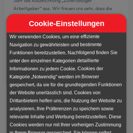
Jahr die Auszeichnung „Zuverlässiger
Arbeitgeber“ aus. Wir freuen uns sehr, dass die
HR-Rent Kft. im Jahr 2024 als Vertreterin der
Cookie-Einstellungen
Prohuman-Gruppe den Titel „Zuverlässiger
Arbeitgeber“ erhalten hat! Wir dürfen diesen
Wir verwenden Cookies, um eine effiziente
Titel bis Ende 2026 tragen und werden in dieser
Navigation zu gewährleisten und bestimmte
Zeit in allen Bereichen noch mehr Fortschritte
Funktionen bereitzustellen. Nachfolgend finden Sie
anstreben. An der Preisverleihung nahmen
Dr.
unter den einzelnen Kategorien detaillierte
Ágnes Tóth
, CEO von Prohuman, sowie der
Informationen zu jedem Cookie. Cookies der
operative Leiter der HR-Rent Kft., Jevrem
Kategorie „Notwendig“ werden im Browser
Kutyáncsánin, teil.
gespeichert, da sie für die grundlegenden Funktionen
30. Januar 2025
– Der Prohuman-Gruppe ist der
der Website unerlässlich sind. Cookies von
Erfolg der deutschen Wirtschaft besonders
Drittanbietern helfen uns, die Nutzung der Website zu
wichtig, da in Ungarn rund 2.400 deutsche
analysieren, Ihre Präferenzen zu speichern sowie
Unternehmen tätig sind, die mehr als 220.000
relevante Inhalte und Werbung bereitzustellen. Diese
Ungarn beschäftigen. Unsere Zusammenarbeit
Cookies werden nur mit Ihrer vorherigen Zustimmung
mit der DUIHK ist von strategischer Bedeutung,
in Ihrem Browser gespeichert. Sie können selbst