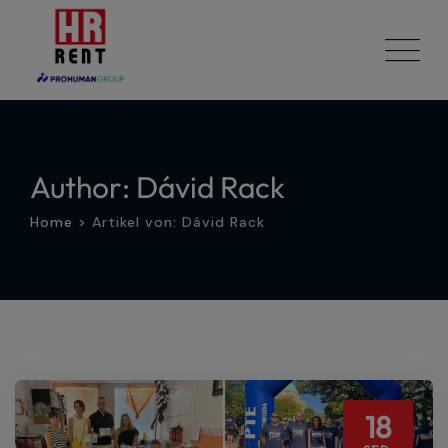
Skip
to
content
Author: Dávid Rack
Home
>
Artikel von: Dávid Rack
18