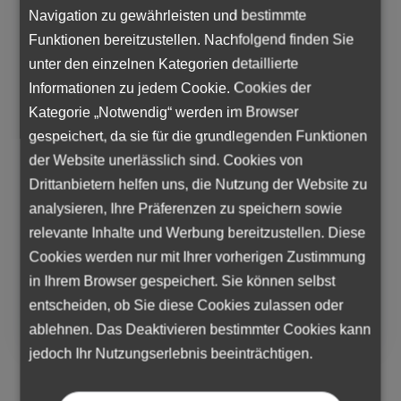
von Burnout und die Möglichkeit, dies in die
Navigation zu gewährleisten und bestimmte
Unternehmensstrategie der DUIHK-
Funktionen bereitzustellen. Nachfolgend finden Sie
Mitgliedsunternehmen zu integrieren.
unter den einzelnen Kategorien detaillierte
19. Juni 2025
– Beim Gartenfest der DUIHK
Informationen zu jedem Cookie. Cookies der
hatten wir erneut die Möglichkeit, Kontakte zu
Kategorie „Notwendig“ werden im Browser
Akteuren der deutschen und ungarischen
gespeichert, da sie für die grundlegenden Funktionen
Wirtschaft zu knüpfen.
der Website unerlässlich sind. Cookies von
Drittanbietern helfen uns, die Nutzung der Website zu
analysieren, Ihre Präferenzen zu speichern sowie
relevante Inhalte und Werbung bereitzustellen. Diese
Tags:
Partnerschaften & Kooperationen
Cookies werden nur mit Ihrer vorherigen Zustimmung
in Ihrem Browser gespeichert. Sie können selbst
entscheiden, ob Sie diese Cookies zulassen oder
ablehnen. Das Deaktivieren bestimmter Cookies kann
jedoch Ihr Nutzungserlebnis beeinträchtigen.