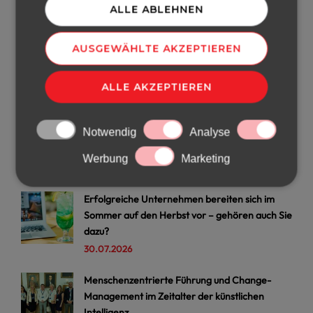
ALLE ABLEHNEN
AUSGEWÄHLTE AKZEPTIEREN
ALLE AKZEPTIEREN
Notwendig
Analyse
Unsere neuesten Artikel
Werbung
Marketing
Erfolgreiche Unternehmen bereiten sich im
Sommer auf den Herbst vor – gehören auch Sie
dazu?
30.07.2026
Menschenzentrierte Führung und Change-
Management im Zeitalter der künstlichen
Intelligenz