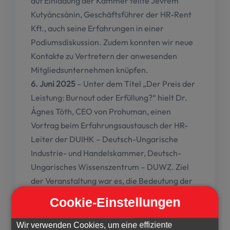
auf Einladung der Kammer teilte Jevrem
Kutyáncsánin, Geschäftsführer der HR-Rent
Kft., auch seine Erfahrungen in einer
Podiumsdiskussion. Zudem konnten wir neue
Kontakte zu Vertretern der anwesenden
Mitgliedsunternehmen knüpfen.
6. Juni 2025
– Unter dem Titel „Der Preis der
Leistung: Burnout oder Erfüllung?“ hielt Dr.
Ágnes Tóth, CEO von Prohuman, einen
Vortrag beim Erfahrungsaustausch der HR-
Leiter der DUIHK – Deutsch-Ungarische
Industrie- und Handelskammer, Deutsch-
Ungarisches Wissenszentrum – DUWZ. Ziel
der Veranstaltung war es, die Bedeutung der
psychischen Gesundheit der Arbeitnehmer
Cookie-Einstellungen
hervorzuheben und zu diskutieren, mit
besonderem Augenmerk auf die Prävention
Wir verwenden Cookies, um eine effiziente